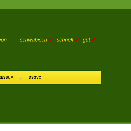
adition
schwäbisch
schnell
gut
/
RESSUM
DSGVO