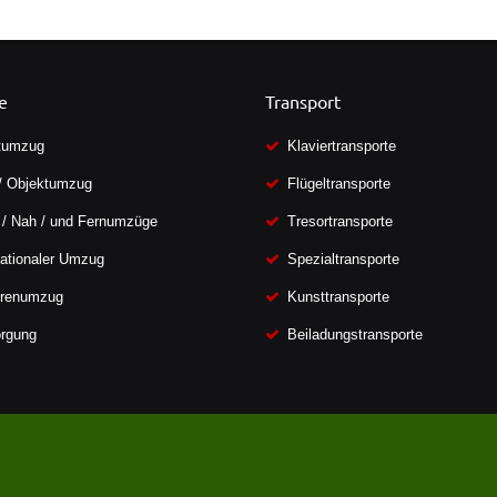
e
Transport
tumzug
Klaviertransporte
/ Objektumzug
Flügeltransporte
 / Nah / und Fernumzüge
Tresortransporte
nationaler Umzug
Spezialtransporte
orenumzug
Kunsttransporte
rgung
Beiladungstransporte