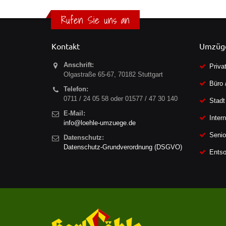
Rufen Sie uns an
Kontakt
Umzüg
Anschrift:
Priva
Olgastraße 65-67, 70182 Stuttgart
Büro 
Telefon:
0711 / 24 05 58 oder
01577 / 47 30 140
Stadt
E-Mail:
Inter
info@loehle-umzuege.de
Seni
Datenschutz:
Datenschutz-Grundverordnung (DSGVO)
Entso